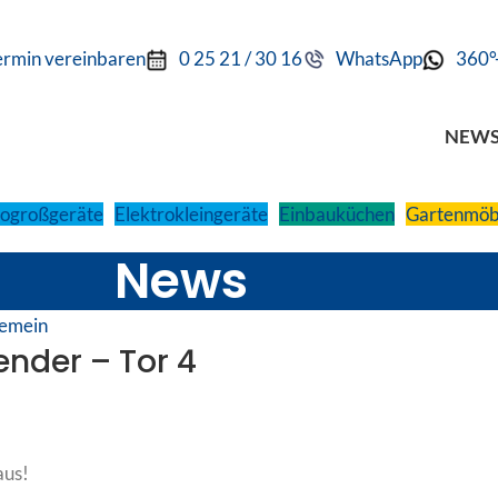
ermin vereinbaren
0 25 21 / 30 16
WhatsApp
360°
NEW
rogroßgeräte
Elektrokleingeräte
Einbauküchen
Gartenmöb
News
gemein
nder – Tor 4
aus!