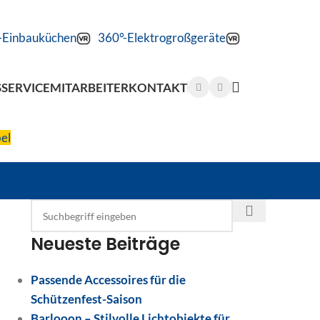
-Einbauküchen
360°-Elektrogroßgeräte
S
SERVICE
MITARBEITER
KONTAKT
el
Neueste Beiträge
Passende Accessoires für die
Schützenfest-Saison
Barlooon – Stilvolle Lichtobjekte für