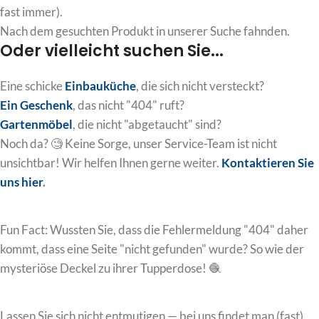
fast immer).
Nach dem gesuchten Produkt in unserer Suche fahnden.
Oder vielleicht suchen Sie...
Eine schicke
Einbauküche
, die sich nicht versteckt?
Ein Geschenk
, das nicht "404" ruft?
Gartenmöbel
, die nicht "abgetaucht" sind?
Noch da? 🧐 Keine Sorge, unser Service-Team ist nicht
unsichtbar! Wir helfen Ihnen gerne weiter.
Kontaktieren
Sie
uns hier
.
Fun Fact: Wussten Sie, dass die Fehlermeldung "404" daher
kommt, dass eine Seite "nicht gefunden" wurde? So wie der
mysteriöse Deckel zu ihrer Tupperdose! 🧶
Lassen Sie sich nicht entmutigen — bei uns findet man (fast)